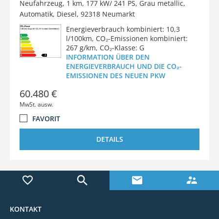
Neufahrzeug
1 km
177 kW/ 241 PS
Grau metallic
Automatik
Diesel
92318 Neumarkt
Energieverbrauch kombiniert: 10,3
l/100km, CO₂-Emissionen kombiniert:
267 g/km, CO₂-Klasse: G
INFORMATION ÜBER DEN
ENERGIEVERBRAUCH UND DIE CO₂-
EMISSIONEN DES NEUEN PKW
60.480 €
MwSt. ausw.
FAVORIT
DETAILS
KONTAKT