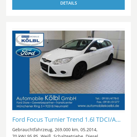
DETAILS
Ford Focus Turnier Trend 1.6l TDCI/AHK/KLIMA/RADIO
Gebrauchtfahrzeug
269.000 km
05.2014
70 kW/ 95 PS
Weiß
Schaltgetriebe
Diesel