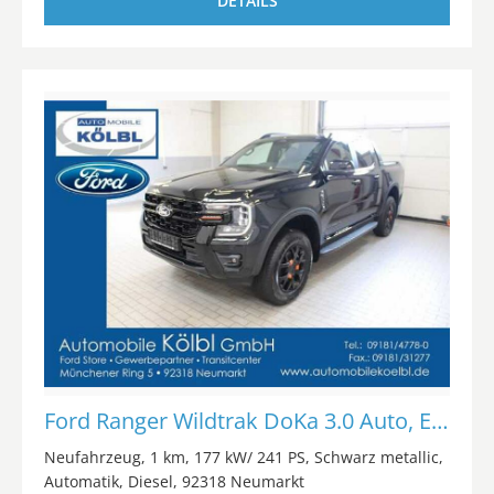
DETAILS
Ford Ranger Wildtrak DoKa 3.0 Auto, EL.ROLLO/AHK/iACC
Neufahrzeug
1 km
177 kW/ 241 PS
Schwarz metallic
Automatik
Diesel
92318 Neumarkt