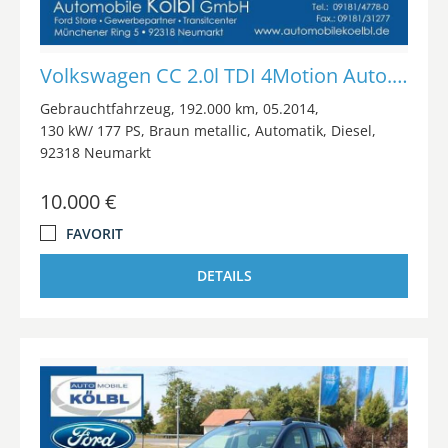
Volkswagen CC 2.0l TDI 4Motion Auto./R-LINE/NAVI/ACC/AHK/
Gebrauchtfahrzeug
192.000 km
05.2014
130 kW/ 177 PS
Braun metallic
Automatik
Diesel
92318 Neumarkt
10.000 €
FAVORIT
DETAILS