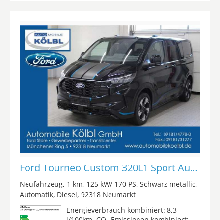
Ford Tourneo Custom 320L1 Sport Auto./AHK/B&O/LMR19&apos,&apos,
Neufahrzeug
1 km
125 kW/ 170 PS
Schwarz metallic
Automatik
Diesel
92318 Neumarkt
Energieverbrauch kombiniert: 8,3
l/100km, CO₂-Emissionen kombiniert: