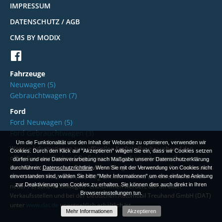
IMPRESSUM
DATENSCHUTZ / AGB
CMS BY MODIX
Fahrzeuge
Neuwagen
(5)
Gebrauchtwagen
(7)
Ford
Ford Neuwagen
(5)
Ford Gebrauchtwagen
(3)
Um die Funktionalität und den Inhalt der Webseite zu optimieren, verwenden wir
Weitere Informationen zum offiziellen Kraftstoffverbrauch und den
Cookies. Durch den Klick auf "Akzeptieren" willigen Sie ein, dass wir Cookies setzen
offiziellen spezifischen CO
-Emissionen und, soweit anwendbar, zum
2
dürfen und eine Datenverarbeitung nach Maßgabe unserer Datenschutzerklärung
Stromverbrauch neuer Personenkraftwagen können dem "Leitfaden über
durchführen:
Datenschutzrichtlinie
. Wenn Sie mit der Verwendung von Cookies nicht
den Kraftstoffverbrauch, die CO
-Emissionen und den Stromverbrauch
einverstanden sind, wählen Sie bitte "Mehr Informationen" um eine einfache Anleitung
2
zur Deaktivierung von Cookies zu erhalten. Sie können dies auch direkt in Ihren
neuer Personenkraftwagen" entnommen werden, der an allen
Browsereinstellungen tun.
Verkaufsstellen und bei der Deutschen Automobil Treuhand GmbH (DAT)
unter
www.dat.de
unentgeltlich erhältlich ist.
Mehr Informationen
Akzeptieren