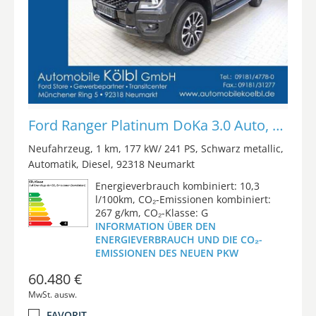
Ford Ranger Platinum DoKa 3.0 Auto, EL.ROLLO/AHK/iACC
Neufahrzeug
1 km
177 kW/ 241 PS
Schwarz metallic
Automatik
Diesel
92318 Neumarkt
Energieverbrauch kombiniert: 10,3
l/100km, CO₂-Emissionen kombiniert:
267 g/km, CO₂-Klasse: G
INFORMATION ÜBER DEN
ENERGIEVERBRAUCH UND DIE CO₂-
EMISSIONEN DES NEUEN PKW
60.480 €
MwSt. ausw.
FAVORIT