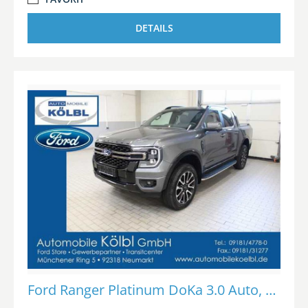
DETAILS
Ford Ranger Platinum DoKa 3.0 Auto, EL.ROLLO/AHK/iACC