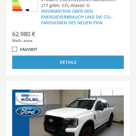
217 g/km, CO₂-Klasse: G
INFORMATION ÜBER DEN
ENERGIEVERBRAUCH UND DIE CO₂-
EMISSIONEN DES NEUEN PKW
62.980 €
MwSt. ausw.
FAVORIT
DETAILS