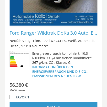
Ford Ranger Wildtrak DoKa 3.0 Auto, EL.ROLLO/AHK/iACC
Neufahrzeug
1 km
177 kW/ 241 PS
Weiß
Automatik
Diesel
92318 Neumarkt
Energieverbrauch kombiniert: 10,3
l/100km, CO₂-Emissionen kombiniert:
267 g/km, CO₂-Klasse: G
INFORMATION ÜBER DEN
ENERGIEVERBRAUCH UND DIE CO₂-
EMISSIONEN DES NEUEN PKW
56.380 €
MwSt. ausw.
FAVORIT