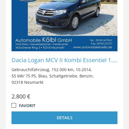
Dacia Logan MCV II Kombi Essentiel 1.2l / Radio /
Gebrauchtfahrzeug
152.000 km
10.2014
55 kW/ 75 PS
Blau
Schaltgetriebe
Benzin
92318 Neumarkt
2.800 €
FAVORIT
DETAILS