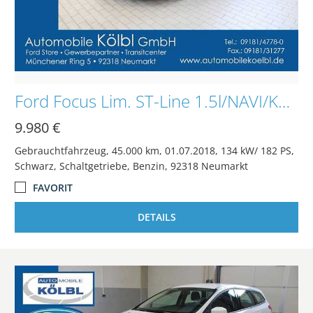
Ford Focus Lim. ST-Line 1.5l/NAVI/KAMERA/SHZ/PDC/TEMP
9.980 €
Gebrauchtfahrzeug
45.000 km
01.07.2018
134 kW/ 182 PS
Schwarz
Schaltgetriebe
Benzin
92318 Neumarkt
FAVORIT
DETAILS