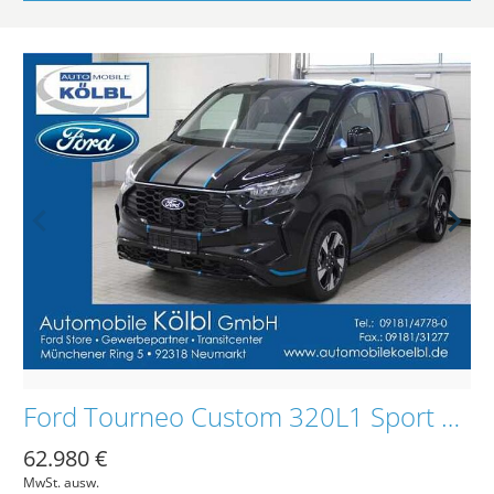
Ford Tourneo Custom 320L1 Sport Auto./AHK/B&O/LMR19&apos,&apos,
62.980 €
MwSt. ausw.