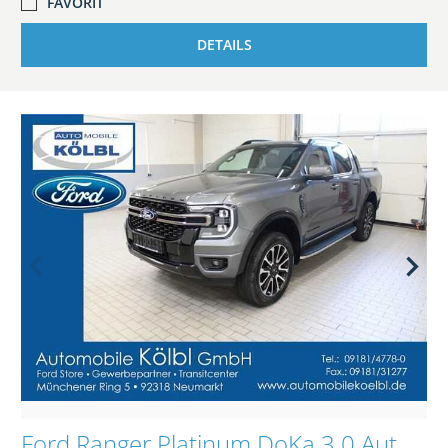
FAVORIT
DETAILS
Ford Ranger Platinum DoKa 3.0 Auto, EL.ROLLO/AHK/iACC