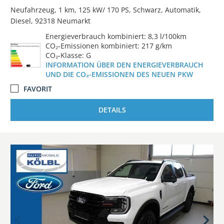
Neufahrzeug
1 km
125 kW/ 170 PS
Schwarz
Automatik
Diesel
92318 Neumarkt
Energieverbrauch kombiniert: 8,3 l/100km
CO₂-Emissionen kombiniert: 217 g/km
CO₂-Klasse: G
INFORMATION ÜBER DEN ENERGIEVERBRAUCH
UND DIE CO₂-EMISSIONEN DES NEUEN PKW
FAVORIT
DETAILS