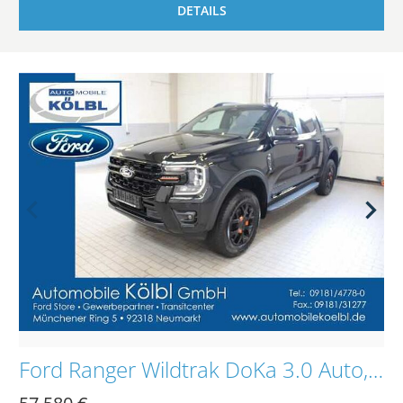
DETAILS
Ford Ranger Wildtrak DoKa 3.0 Auto, EL.ROLLO/AHK/iACC