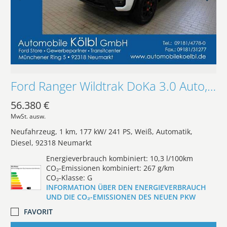
Ford Ranger Wildtrak DoKa 3.0 Auto, EL.ROLLO/AHK/iACC
56.380 €
MwSt. ausw.
Neufahrzeug
1 km
177 kW/ 241 PS
Weiß
Automatik
Diesel
92318 Neumarkt
Energieverbrauch kombiniert: 10,3 l/100km
CO₂-Emissionen kombiniert: 267 g/km
CO₂-Klasse: G
INFORMATION ÜBER DEN ENERGIEVERBRAUCH
UND DIE CO₂-EMISSIONEN DES NEUEN PKW
FAVORIT