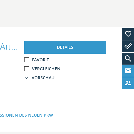
Ford Tourneo Custom 320L1 Sport Auto./AHK/B&O/LMR19&apos,&apos,
DETAILS
FAVORIT
VERGLEICHEN
VORSCHAU
ISSIONEN DES NEUEN PKW