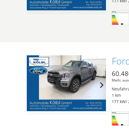
177 kW/ 
60.48
MwSt. aus
Neufahr
1 km
177 kW/ 