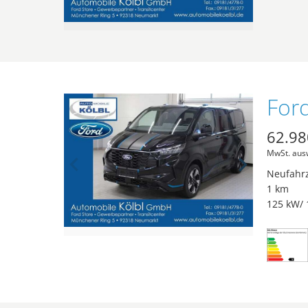
62.98
MwSt. aus
Neufahr
1 km
125 kW/ 