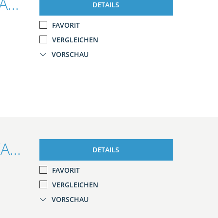
Ford Focus Lim. ST-Line 1.5l/NAVI/KAMERA/SHZ/PDC/TEMP
DETAILS
FAVORIT
VERGLEICHEN
VORSCHAU
Ford Focus Turnier Trend 1.6l TDCI/AHK/KLIMA/RADIO
DETAILS
FAVORIT
VERGLEICHEN
VORSCHAU