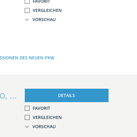
FAVORIT
VERGLEICHEN
VORSCHAU
ISSIONEN DES NEUEN PKW
Ford Ranger Platinum DoKa 3.0 Auto, EL.ROLLO/AHK/iACC
DETAILS
FAVORIT
VERGLEICHEN
VORSCHAU