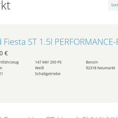
kt
0 €
htfahrzeug
147 kW/ 200 PS
Benzin
m
Weiß
92318 Neumarkt
21
Schaltgetriebe