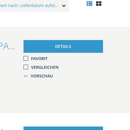
Sortiert nach: Lieferdatum aufsteigend
Ford Fiesta ST 1.5l PERFORMANCE-PAKET/RECARO/KAMERA/
DETAILS
FAVORIT
VERGLEICHEN
VORSCHAU