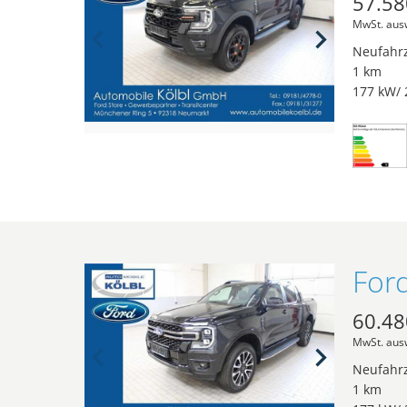
57.58
MwSt. aus
Neufahr
1 km
177 kW/ 
60.48
MwSt. aus
Neufahr
1 km