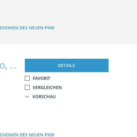
ISSIONEN DES NEUEN PKW
Ford Ranger Platinum DoKa 3.0 Auto, EL.ROLLO/AHK/iACC
DETAILS
FAVORIT
VERGLEICHEN
VORSCHAU
ISSIONEN DES NEUEN PKW