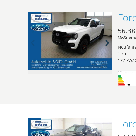
56.38
MwSt. aus
Neufahr
1 km
177 kW/ 