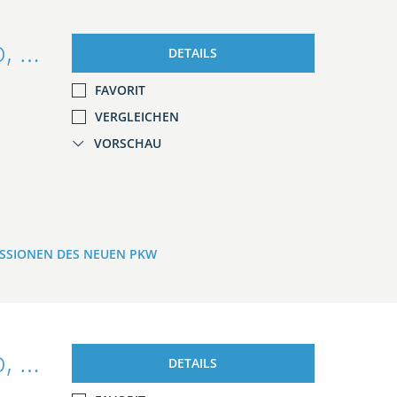
Ford Ranger Wildtrak DoKa 3.0 Auto, EL.ROLLO/AHK/iACC
DETAILS
FAVORIT
VERGLEICHEN
VORSCHAU
ISSIONEN DES NEUEN PKW
Ford Ranger Wildtrak DoKa 3.0 Auto, EL.ROLLO/AHK/iACC
DETAILS