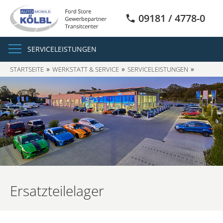
09181 / 4778-0
SERVICELEISTUNGEN
STARTSEITE
WERKSTATT & SERVICE
SERVICELEISTUNGEN
ERSATZT
Ersatzteilelager