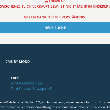
HINWEIS:
WISCHENZEITLICH VERKAUFT BZW. IST NICHT MEHR IN UNSERE
VIELEN DANK FÜR IHR VERSTÄNDNIS.
NEUE SUCHE
CMS BY MODIX
Ford
Ford Neuwagen
(5)
Ford Gebrauchtwagen
(3)
en offiziellen spezifischen CO
-Emissionen und, soweit anwendbar, zum Stromv
2
omverbrauch neuer Personenkraftwagen" entnommen werden, der an allen Verka