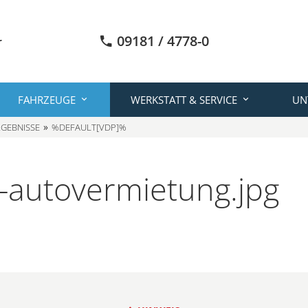
09181 / 4778-0
FAHRZEUGE
WERKSTATT & SERVICE
UN
GEBNISSE
%DEFAULT[VDP]%
-autovermietung.jpg