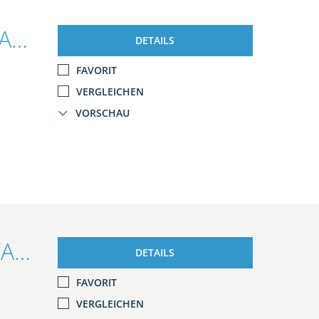
Ford Focus Lim. ST-Line 1.5l/NAVI/KAMERA/SHZ/PDC/TEMP
DETAILS
FAVORIT
VERGLEICHEN
VORSCHAU
Ford Focus Turnier Trend 1.6l TDCI/AHK/KLIMA/RADIO
DETAILS
FAVORIT
VERGLEICHEN