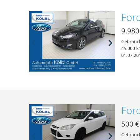
9.980
Gebrauc
45.000 k
01.07.20
500 €
Gebrauc