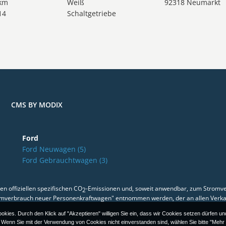
 km
Weiß
92318 Neumarkt
14
Schaltgetriebe
CMS BY MODIX
Ford
Ford Neuwagen
(5)
Ford Gebrauchtwagen
(3)
en offiziellen spezifischen CO
-Emissionen und, soweit anwendbar, zum Stromv
2
omverbrauch neuer Personenkraftwagen" entnommen werden, der an allen Verka
okies. Durch den Klick auf "Akzeptieren" willigen Sie ein, dass wir Cookies setzen dürfen u
. Wenn Sie mit der Verwendung von Cookies nicht einverstanden sind, wählen Sie bitte "Mehr